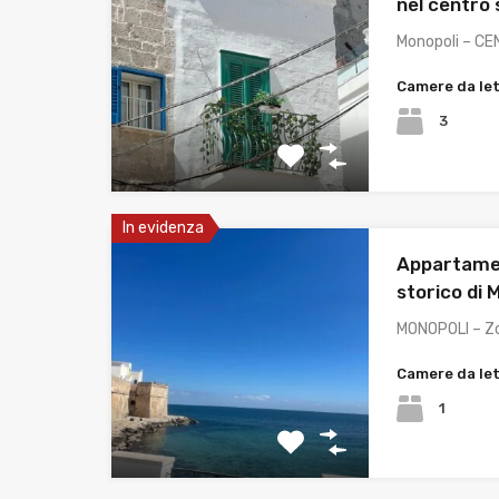
nel centro 
Monopoli – C
Camere da le
3
In evidenza
Appartamen
storico di 
MONOPOLI – 
Camere da le
1