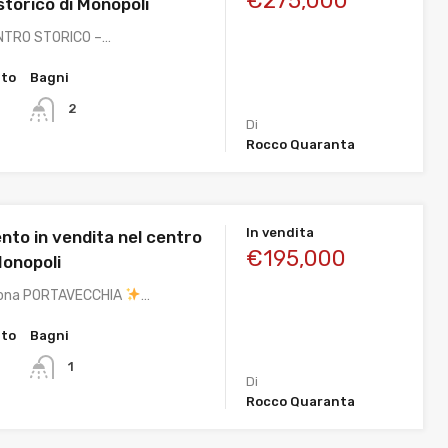
€275,000
storico di Monopoli
ENTRO STORICO –…
tto
Bagni
2
Di
Rocco Quaranta
In vendita
to in vendita nel centro
€195,000
Monopoli
Zona PORTAVECCHIA
…
tto
Bagni
1
Di
Rocco Quaranta