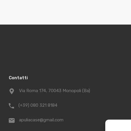
Contatti
Via Roma 174, 70043 Monopoli (Ba)
(+39) 080 321 8184
apuliacase@gmail.com