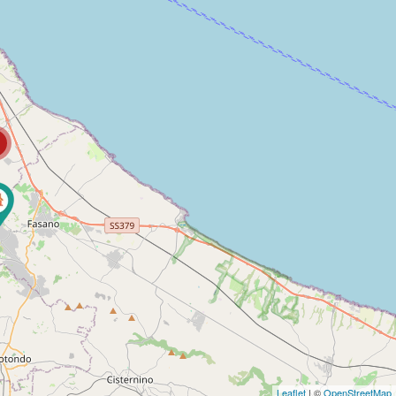
Leaflet
| ©
OpenStreetMap