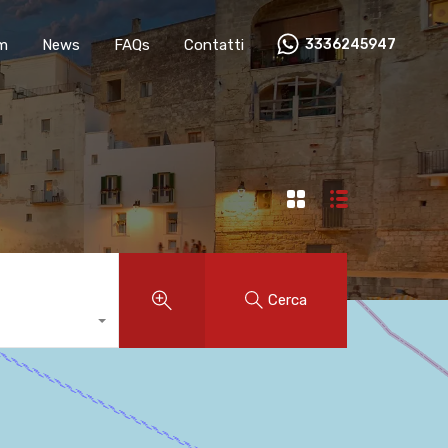
m
News
FAQs
Contatti
3336245947
Cerca