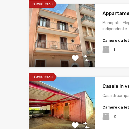
In evidenza
Appartamen
Monopoli – El
indipendente
Camere da le
1
In evidenza
Casale in v
Casa di camp
Camere da le
2