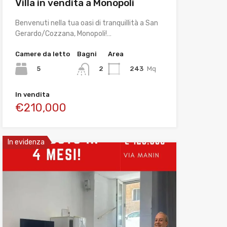
Villa in vendita a Monopoli
Benvenuti nella tua oasi di tranquillità a San
Gerardo/Cozzana, Monopoli!…
Camere da letto
Bagni
Area
5
243
Mq
2
In vendita
€210,000
In evidenza