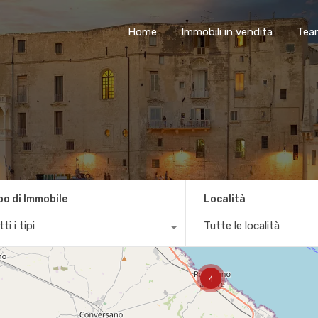
Home
Immobili in vendita
Tea
po di Immobile
Località
ti i tipi
Tutte le località
4