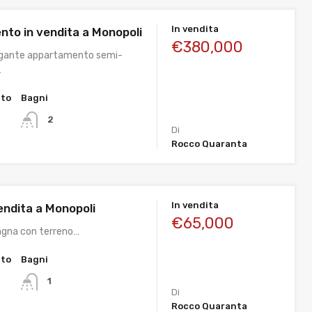
In vendita
to in vendita a Monopoli
€380,000
egante appartamento semi-
…
tto
Bagni
2
Di
Rocco Quaranta
In vendita
endita a Monopoli
€65,000
agna con terreno…
tto
Bagni
1
Di
Rocco Quaranta