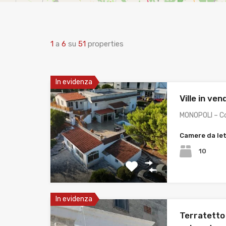
1
a
6
su
51
properties
In evidenza
Ville in ve
MONOPOLI – C
Camere da le
10
In evidenza
Terratetto 