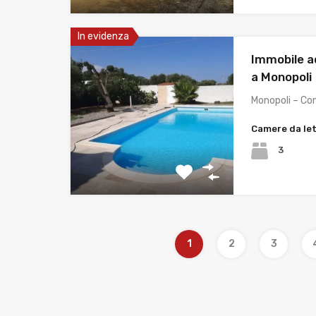
In evidenza
Immobile ad
a Monopoli
Monopoli – Co
Camere da le
3
1
2
3