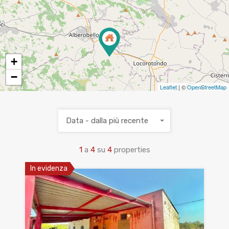
+
−
Leaflet
| ©
OpenStreetMap
Data - dalla più recente
1
a
4
su
4
properties
In evidenza