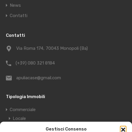
News
Contatti
Contatti
Via Roma 174, 70043 Monopoli (Ba)
(+39) 080 321 8184
apuliacase@gmail.com
Tipologia Immobili
Commerciale
Locale
Deposito
Gestisci Consenso