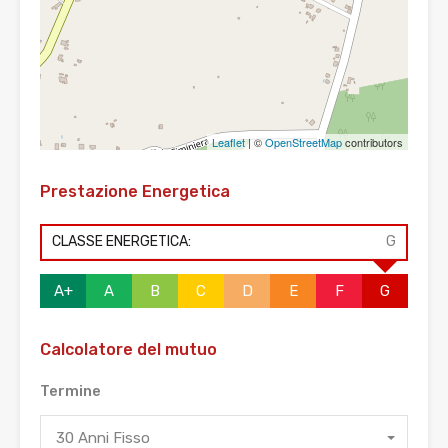
Leaflet
| ©
OpenStreetMap
contributors
Prestazione Energetica
CLASSE ENERGETICA:
G
A+
A
B
C
D
E
F
G
Calcolatore del mutuo
Termine
30 Anni Fisso