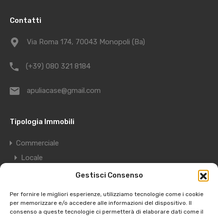
Contatti
Via Roma 174, 70043 Monopoli (Ba)
(+39) 080 321 8184
apuliacase@gmail.com
Tipologia Immobili
Commerciale
Locale
Deposito
Gestisci Consenso
Garage
Per fornire le migliori esperienze, utilizziamo tecnologie come i cookie
Residenziale
per memorizzare e/o accedere alle informazioni del dispositivo. Il
consenso a queste tecnologie ci permetterà di elaborare dati come il
Appartamento