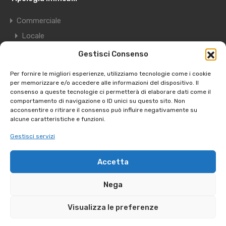
Commerciale
Locale
Deposito
Gestisci Consenso
Garage
Per fornire le migliori esperienze, utilizziamo tecnologie come i cookie
Residenziale
per memorizzare e/o accedere alle informazioni del dispositivo. Il
consenso a queste tecnologie ci permetterà di elaborare dati come il
Appartamento
comportamento di navigazione o ID unici su questo sito. Non
acconsentire o ritirare il consenso può influire negativamente su
Edificio
alcune caratteristiche e funzioni.
Villa
Gestisci servizi
Terreno
Accetta
Copyright © 2025 - Apulia Case Srls - Partita Iva
Nega
08184430729
Optimized by
P. Rogondino | SEO Bari
Visualizza le preferenze