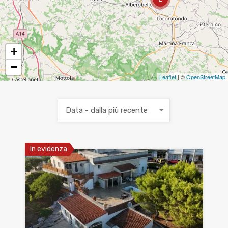
+
−
Leaflet
| ©
OpenStreetMap
Data - dalla più recente
In evidenza