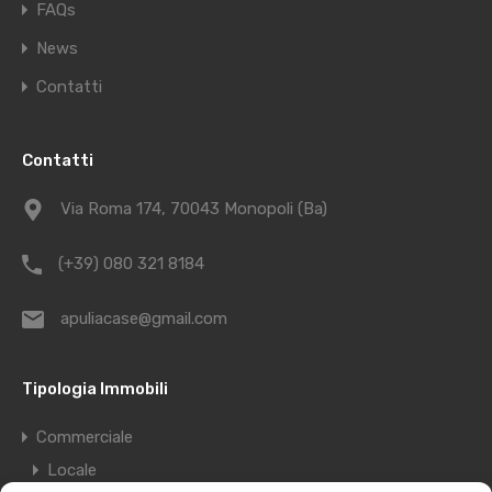
FAQs
News
Contatti
Contatti
Via Roma 174, 70043 Monopoli (Ba)
(+39) 080 321 8184
apuliacase@gmail.com
Tipologia Immobili
Commerciale
Locale