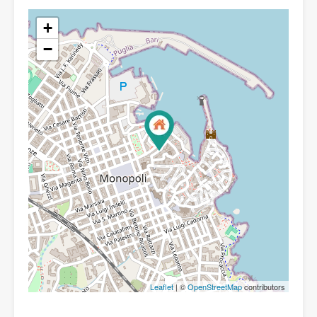
+
−
Leaflet
| ©
OpenStreetMap
contributors