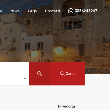
m
News
FAQs
Contatti
3336245947
Cerca
In vendita