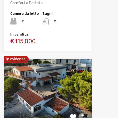
Comfort a Portata…
Camere da letto
Bagni
2
2
In vendita
€115,000
In evidenza