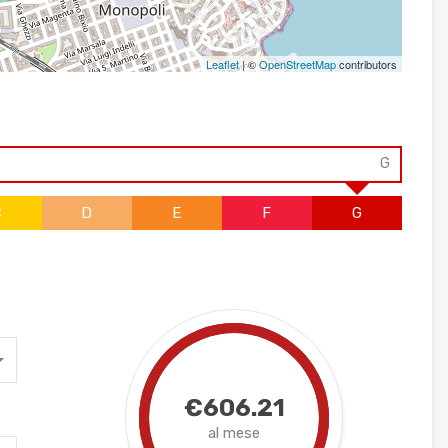
Leaflet
| ©
OpenStreetMap
contributors
G
C
D
E
F
G
€606.21
al mese