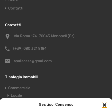
Contatti
Contatti
Via Roma 174, 70043 Monopoli (Ba)
(+39) 080 321 8184
apuliacase@gmail.com
Tipologia Immobili
Commerciale
Locale
Deposito
Gestisci Consenso
Garage