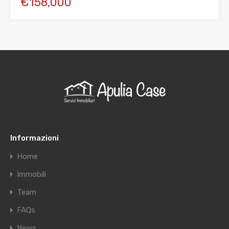
€158,000
Informazioni
Home
Immobili
Team
FAQs
News