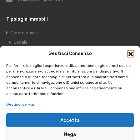
Tipologia Immobili
Commerciale
Locale
Deposito
Gestisci Consenso
Garage
Per fornire le migliori esperienze, utilizziamo tecnologie come i cookie
Residenziale
per memorizzare e/o accedere alle informazioni del dispositivo. Il
consenso a queste tecnologie ci permetterà di elaborare dati come il
Appartamento
comportamento di navigazione o ID unici su questo sito. Non
acconsentire o ritirare il consenso può influire negativamente su
Edificio
alcune caratteristiche e funzioni.
Villa
Gestisci servizi
Terreno
Accetta
Copyright © 2025 - Apulia Case Srls - Partita Iva
Nega
08184430729