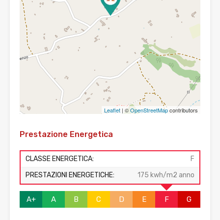
Leaflet
| ©
OpenStreetMap
contributors
Prestazione Energetica
CLASSE ENERGETICA:
F
PRESTAZIONI ENERGETICHE:
175 kwh/m2 anno
A+
A
B
C
D
E
F
G