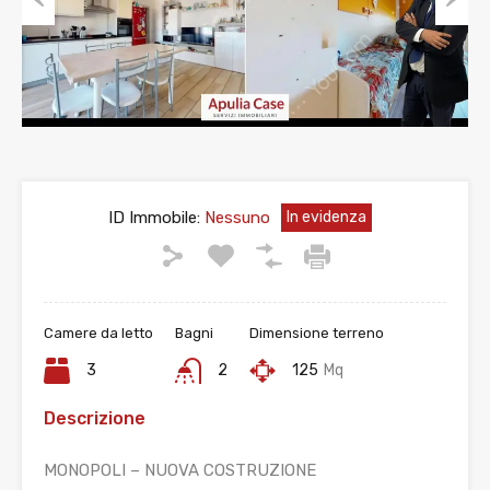
Previous
Next
ID Immobile:
Nessuno
In evidenza
Camere da letto
Bagni
Dimensione terreno
3
2
125
Mq
Descrizione
MONOPOLI – NUOVA COSTRUZIONE