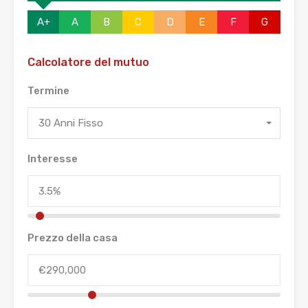
A+
A
B
C
D
E
F
G
Calcolatore del mutuo
Termine
30 Anni Fisso
Interesse
Prezzo della casa