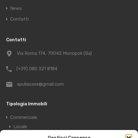
News
Contatti
Contatti
Via Roma 174, 70043 Monopoli (Ba)
(+39) 080 321 8184
apuliacase@gmail.com
Tipologia Immobili
Commerciale
Locale
Deposito
Gestisci Consenso